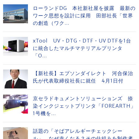
ローランドDG 本社新社屋を披露 最新の
ワーク思想を設計に採用 田部社長「世界
の創造（ワク...
xTool UV・DTG・DTF・UV DTFを1台
に統合したマルチマテリアルプリンタ
「O...
【新社長】エプソンダイレクト 河合保治
氏が代表取締役社長に就任 4月1日付
京セラドキュメントソリューションズ 捺
染インクジェットプリンタ「FOREARTH」
1号機を...
話題の「そばアレルギーチェックシー
ル」 なぜ赤くなる？その仕組みを制作者