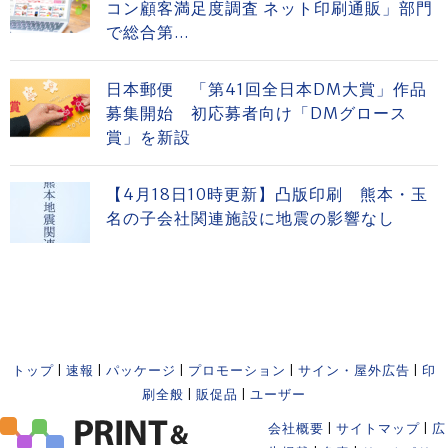
コン顧客満足度調査 ネット印刷通販」部門
で総合第...
日本郵便 「第41回全日本DM大賞」作品
募集開始 初応募者向け「DMグロース
賞」を新設
【4月18日10時更新】凸版印刷 熊本・玉
名の子会社関連施設に地震の影響なし
トップ
|
速報
|
パッケージ
|
プロモーション
|
サイン・屋外広告
|
印
刷全般
|
販促品
|
ユーザー
会社概要
|
サイトマップ
|
広