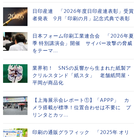
日印産連 「2026年度日印産連表彰」受賞
者発表 9月「印刷の月」記念式典で表彰
日本フォーム印刷工業連合会 「2026年夏
季 特別講演会」開催 サイバー攻撃の脅威
をテーマ...
業界初！ SNSの反響から生まれた紙製ア
クリルスタンド「紙スタ」 老舗紙問屋・
平岡が商品化
【上海展示会レポート①】「APPP」 カ
メラ搭載が標準！位置合わせは不要に プ
リンタとカッ...
印刷の通販グラフィック 「2025年 オリ