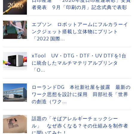
日印産連 「2026年度日印産連表彰」受賞
者発表 9月「印刷の月」記念式典で表彰
エプソン ロボットアームにフルカラーイ
ンクジェット搭載し立体物にプリント
「2022 国際...
xTool UV・DTG・DTF・UV DTFを1台
に統合したマルチマテリアルプリンタ
「O...
ローランドDG 本社新社屋を披露 最新の
ワーク思想を設計に採用 田部社長「世界
の創造（ワク...
話題の「そばアレルギーチェックシー
ル」 なぜ赤くなる？その仕組みを制作者
に聞いてみた！