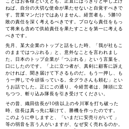
ことはお客様といえども、正直にはっきりと申し上げ
ねば、自分の大切な使命が果たせないと自覚すべきで
す。営業マンだけではありません。経営者も、5勝10
敗の責任を深く考えるべきです。プロなら責任をもっ
て将来も含めて供給責任を果たすことを第一に考える
べきです。
先月、某大企業のトップと話をした時、「我が社もこ
のままではつぶれる」と、意外なことを言われまし
た。日本のトップ企業が「つぶれる」という言葉を、
口にしたのです。「上に立つ者が、真剣に顧客に訴え
かければ、聞き届けて下さるものだ。もう一押し、も
う一押しで今頑張っている。全グラさんも頼む」とい
うお話でした。正にこの通り、今経営者は、陣頭に立
ちつつ、斬り込み隊長を引き受けてください。
その昔、織田信長が10倍以上の今川軍を打ち破った
時、信長は真っ先に駆けて、勝機を作ったのです。
このように申しますと、「いまだに安売りがいて 」
等の弱音を言う人がいますが、なぜ安く売れるのか。