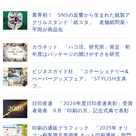
業界初！ SNSの反響から生まれた紙製ア
クリルスタンド「紙スタ」 老舗紙問屋・
平岡が商品化
カウネット 「ハコ活。研究所」発足 初
年度はパッケージの開けやすさを研究
ビジネスガイド社 「ステーショナリー&
ペーパーグッズフェア」「STYLISH文具
フ...
日印産連 「2026年度日印産連表彰」受賞
者発表 9月「印刷の月」記念式典で表彰
印刷の通販グラフィック 「2025年 オリ
コン顧客満足度調査 ネット印刷通販」部門