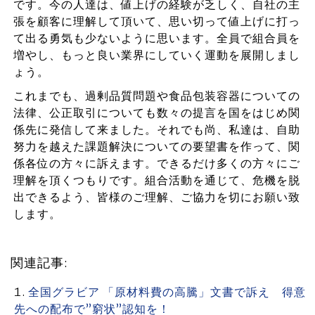
です。今の人達は、値上げの経験が乏しく、自社の主
張を顧客に理解して頂いて、思い切って値上げに打っ
て出る勇気も少ないように思います。全員で組合員を
増やし、もっと良い業界にしていく運動を展開しまし
ょう。
これまでも、過剰品質問題や食品包装容器についての
法律、公正取引についても数々の提言を国をはじめ関
係先に発信して来ました。それでも尚、私達は、自助
努力を越えた課題解決についての要望書を作って、関
係各位の方々に訴えます。できるだけ多くの方々にご
理解を頂くつもりです。組合活動を通じて、危機を脱
出できるよう、皆様のご理解、ご協力を切にお願い致
します。
関連記事:
全国グラビア 「原材料費の高騰」文書で訴え 得意
先への配布で”窮状”認知を！