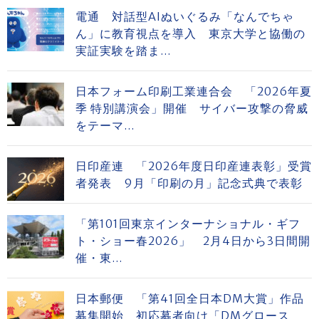
電通 対話型AIぬいぐるみ「なんでちゃ
ん」に教育視点を導入 東京大学と協働の
実証実験を踏ま...
日本フォーム印刷工業連合会 「2026年夏
季 特別講演会」開催 サイバー攻撃の脅威
をテーマ...
日印産連 「2026年度日印産連表彰」受賞
者発表 9月「印刷の月」記念式典で表彰
「第101回東京インターナショナル・ギフ
ト・ショー春2026」 2月4日から3日間開
催・東...
日本郵便 「第41回全日本DM大賞」作品
募集開始 初応募者向け「DMグロース