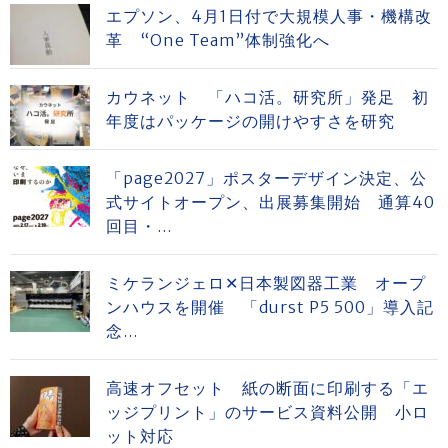
エプソン、4月1日付で大規模人事・機構改
革 “One Team”体制強化へ
カウネット 「ハコ活。研究所」発足 初
年度はパッケージの開けやすさを研究
「page2027」ポスターデザイン決定、公
式サイトオープン、出展募集開始 通算40
回目・...
ミケランジェロ✕日本製図器工業 オープ
ンハウスを開催 「durst P5 500」導入記
念...
高速オフセット 紙の断面に印刷する「エ
ッジプリント」のサービス資料公開 小ロ
ット対応