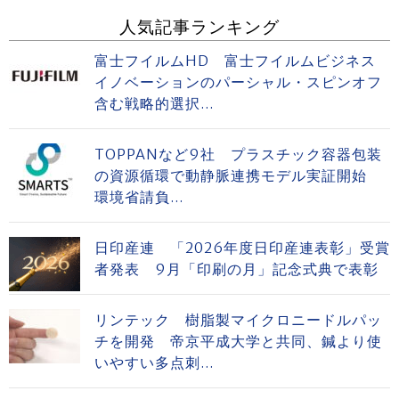
人気記事ランキング
富士フイルムHD 富士フイルムビジネス
イノベーションのパーシャル・スピンオフ
含む戦略的選択...
TOPPANなど9社 プラスチック容器包装
の資源循環で動静脈連携モデル実証開始
環境省請負...
日印産連 「2026年度日印産連表彰」受賞
者発表 9月「印刷の月」記念式典で表彰
リンテック 樹脂製マイクロニードルパッ
チを開発 帝京平成大学と共同、鍼より使
いやすい多点刺...