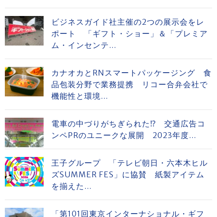
ビジネスガイド社主催の2つの展示会をレ
ポート 「ギフト・ショー」＆「プレミア
ム・インセンテ...
カナオカとRNスマートパッケージング 食
品包装分野で業務提携 リコー合弁会社で
機能性と環境...
電車の中づりがちぎられた⁉ 交通広告コ
ンペPRのユニークな展開 2023年度...
王子グループ 「テレビ朝日・六本木ヒル
ズSUMMER FES」に協賛 紙製アイテム
を揃えた...
「第101回東京インターナショナル・ギフ