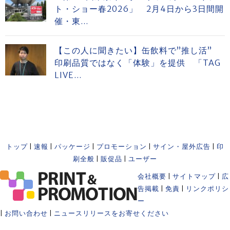
ト・ショー春2026」 2月4日から3日間開
催・東...
【この人に聞きたい】缶飲料で”推し活”
印刷品質ではなく「体験」を提供 「TAG
LIVE...
トップ
|
速報
|
パッケージ
|
プロモーション
|
サイン・屋外広告
|
印
刷全般
|
販促品
|
ユーザー
会社概要
|
サイトマップ
|
広
告掲載
|
免責
|
リンクポリシ
ー
|
お問い合わせ
|
ニュースリリースをお寄せください