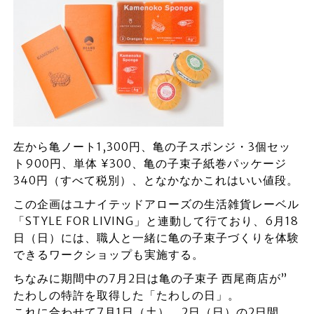
左から亀ノート1,300円、亀の子スポンジ・3個セッ
ト900円、単体 ¥300、亀の子束子紙巻パッケージ
340円（すべて税別）、となかなかこれはいい値段。
この企画はユナイテッドアローズの生活雑貨レーベル
「STYLE FOR LIVING」と連動して行ており、6月18
日（日）には、職人と一緒に亀の子束子づくりを体験
できるワークショップも実施する。
ちなみに期間中の7月2日は亀の子束子 西尾商店が”
たわしの特許を取得した「たわしの日」。
これに合わせて7月1日（土）、2日（日）の2日間、