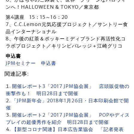
ンへ！HALLOWEEN & TOKYO／東京都
第4講座 15：15～16：20
7、C.C.Lemon元気応援プロジェクト／サントリー食
品インターナショナル
8、午後の紅茶＆ポッキーミディブランド再活性化コ
ラボプロジェクト／キリンビバレッジ＋江崎グリコ
申込書
JPMセミナー 申込書
関連記事:
開催レポート3「2017 JPM協会展」 店頭販促物の
衝撃作も！ 明日28日まで開催
「JPM新年会」2018年1月26日・日本印刷会館で開
催
開催レポート2「2017 JPM協会展」 POPやディス
プレイの超優秀作を紹介 明日28日まで開催
【新型コロナ関連】日本広告業協会 「記者発表