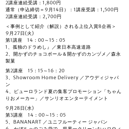
2講座連続受講：1,800円
通常（申込締切＝9月14日）：1講座受講：1,500円
2講座連続受講：2,700円
＜事例として紹介（解説）される上位入賞8企画＞
9月27日(火)
第1講座 14：00～15：05
1、孤独のドラめし』／東日本高速道路
2、開かずのチョコボール＆開かずのカンヅメ／森永
製菓
第2講座 15：15～16：20
3、Showroom Home Delivery ／アウディジャパ
ン
4、ピューロランド夏の集客プロモーション「ちゃん
りおメーカー」／サンリオエンターテイメント
9月28日(水)
第3講座 14：00～15：05
5、BANANART ／ユニフルーティー ジャパン
6、かぼちゃのごみ袋で、世界一クリーンなハロウィ