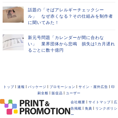
話題の「そばアレルギーチェックシー
ル」 なぜ赤くなる？その仕組みを制作者
に聞いてみた！
新元号問題「カレンダーが間に合わな
い」 業界団体から悲鳴 損失は1カ月遅れ
るごとに数十億円
トップ
|
速報
|
パッケージ
|
プロモーション
|
サイン・屋外広告
|
印
刷全般
|
販促品
|
ユーザー
会社概要
|
サイトマップ
|
広
告掲載
|
免責
|
リンクポリシ
ー