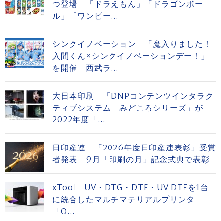
つ登場 「ドラえもん」「ドラゴンボー
ル」「ワンピー...
シンクイノベーション 「魔入りました！
入間くん×シンクイノベーションデー！」
を開催 西武ラ...
大日本印刷 「DNPコンテンツインタラク
ティブシステム みどころシリーズ」が
2022年度「...
日印産連 「2026年度日印産連表彰」受賞
者発表 9月「印刷の月」記念式典で表彰
xTool UV・DTG・DTF・UV DTFを1台
に統合したマルチマテリアルプリンタ
「O...