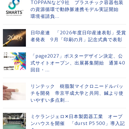
TOPPANなど9社 プラスチック容器包装
の資源循環で動静脈連携モデル実証開始
環境省請負...
日印産連 「2026年度日印産連表彰」受賞
者発表 9月「印刷の月」記念式典で表彰
「page2027」ポスターデザイン決定、公
式サイトオープン、出展募集開始 通算40
回目・...
リンテック 樹脂製マイクロニードルパッ
チを開発 帝京平成大学と共同、鍼より使
いやすい多点刺...
ミケランジェロ✕日本製図器工業 オープ
ンハウスを開催 「durst P5 500」導入記