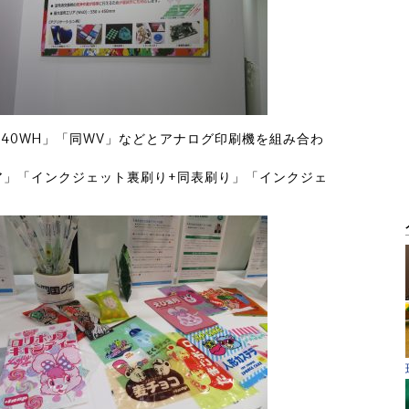
ss540WH」「同WV」などとアナログ印刷機を組み合わ
。
ア」「インクジェット裏刷り+同表刷り」「インクジェ