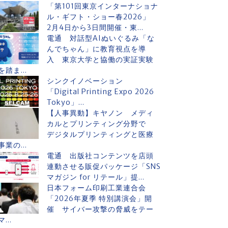
「第101回東京インターナショナ
ル・ギフト・ショー春2026」
2月4日から3日間開催・東...
電通 対話型AIぬいぐるみ「な
んでちゃん」に教育視点を導
入 東京大学と協働の実証実験
を踏ま...
シンクイノベーション
「Digital Printing Expo 2026
Tokyo」...
【人事異動】キヤノン メディ
カルとプリンティング分野で
デジタルプリンティングと医療
事業の...
電通 出版社コンテンツを店頭
連動させる販促パッケージ「SNS
マガジン for リテール」提...
日本フォーム印刷工業連合会
「2026年夏季 特別講演会」開
催 サイバー攻撃の脅威をテー
マ...