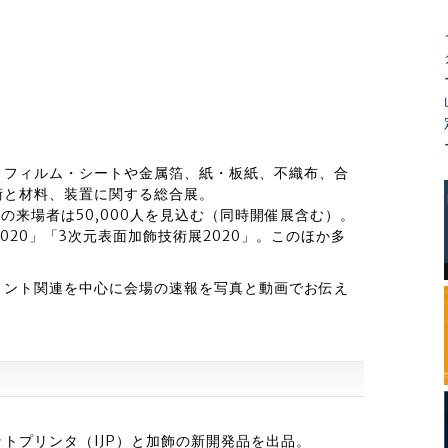
、フィルム・シートや金属箔、紙・板紙、不織布、合
術と材料、装置に関する総合展。
中の来場者は50,000人を見込む（同時開催展含む）。
 2020」「3次元表面加飾技術展2020」。このほか多
リント関連を中心に会場の速報を写真と動画でお伝え
トプリンタ（IJP）と加飾の新開発品を出品。