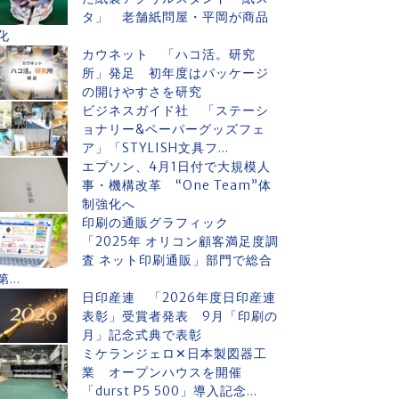
タ」 老舗紙問屋・平岡が商品
化
カウネット 「ハコ活。研究
所」発足 初年度はパッケージ
の開けやすさを研究
ビジネスガイド社 「ステーシ
ョナリー&ペーパーグッズフェ
ア」「STYLISH文具フ...
エプソン、4月1日付で大規模人
事・機構改革 “One Team”体
制強化へ
印刷の通販グラフィック
「2025年 オリコン顧客満足度調
査 ネット印刷通販」部門で総合
第...
日印産連 「2026年度日印産連
表彰」受賞者発表 9月「印刷の
月」記念式典で表彰
ミケランジェロ✕日本製図器工
業 オープンハウスを開催
「durst P5 500」導入記念...