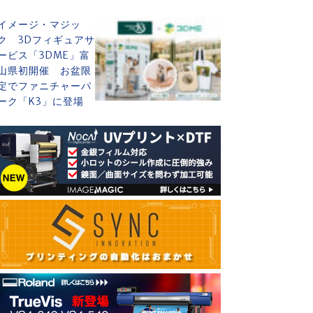
イメージ・マジッ
ク 3Dフィギュアサ
ービス「3DME」富
山県初開催 お盆限
定でファニチャーパ
ーク「K3」に登場