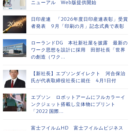
ニューアル Web版提供開始
日印産連 「2026年度日印産連表彰」受賞
者発表 9月「印刷の月」記念式典で表彰
ローランドDG 本社新社屋を披露 最新の
ワーク思想を設計に採用 田部社長「世界
の創造（ワク...
【新社長】エプソンダイレクト 河合保治
氏が代表取締役社長に就任 4月1日付
エプソン ロボットアームにフルカラーイ
ンクジェット搭載し立体物にプリント
「2022 国際...
富士フイルムHD 富士フイルムビジネス