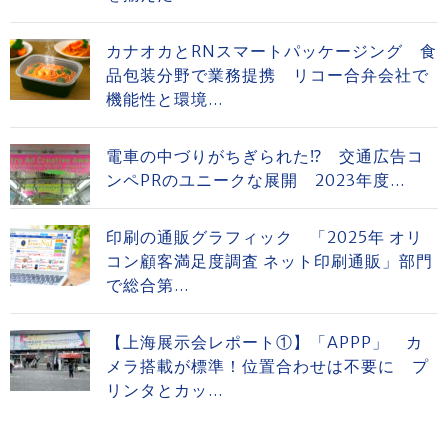
カナオカとRNスマートパッケージング 食
品包装分野で業務提携 リコー合弁会社で
機能性と環境...
電車の中づりがちぎられた⁉ 交通広告コ
ンペPRのユニークな展開 2023年度...
印刷の通販グラフィック 「2025年 オリ
コン顧客満足度調査 ネット印刷通販」部門
で総合第...
【上海展示会レポート①】「APPP」 カ
メラ搭載が標準！位置合わせは不要に プ
リンタとカッ...