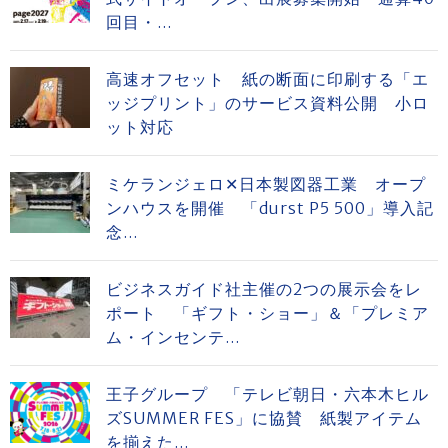
回目・...
高速オフセット 紙の断面に印刷する「エ
ッジプリント」のサービス資料公開 小ロ
ット対応
ミケランジェロ✕日本製図器工業 オープ
ンハウスを開催 「durst P5 500」導入記
念...
ビジネスガイド社主催の2つの展示会をレ
ポート 「ギフト・ショー」＆「プレミア
ム・インセンテ...
王子グループ 「テレビ朝日・六本木ヒル
ズSUMMER FES」に協賛 紙製アイテム
を揃えた...