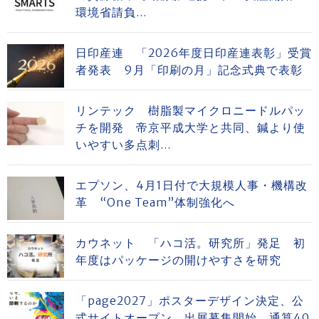
環境省請負...
日印産連 「2026年度日印産連表彰」受賞
者発表 9月「印刷の月」記念式典で表彰
リンテック 樹脂製マイクロニードルパッ
チを開発 帝京平成大学と共同、鍼より使
いやすい多点刺...
エプソン、4月1日付で大規模人事・機構改
革 “One Team”体制強化へ
カウネット 「ハコ活。研究所」発足 初
年度はパッケージの開けやすさを研究
「page2027」ポスターデザイン決定、公
式サイトオープン、出展募集開始 通算40