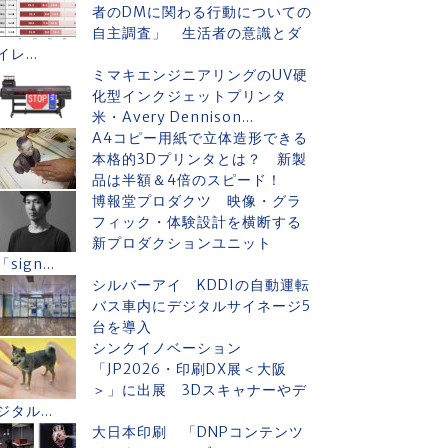
者のDMに関わる行動についての
自主調査」 生活者の意識とダ
イレ...
ミマキエンジニアリングのUV硬
化型インクジェットプリンタ
米・Avery Dennison...
A4コピー用紙で立体造形できる
本格的3Dプリンタとは？ 新製
品は半額＆4倍のスピード！
博報堂プロダクツ 映像・グラ
フィック・体験設計を横断する
新プロダクションユニット
「sign...
シルバーアイ KDDIの自動運転
バス車内にデジタルサイネージ5
台を導入
シンクイノベーション
「JP2026・印刷DX展＜大阪
＞」に出展 3Dスキャナーやデ
ジタル...
大日本印刷 「DNPコンテンツ