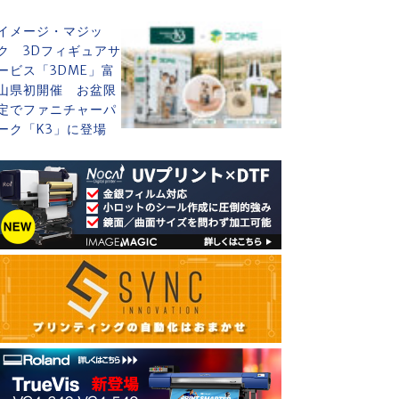
イメージ・マジッ
ク 3Dフィギュアサ
ービス「3DME」富
山県初開催 お盆限
定でファニチャーパ
ーク「K3」に登場