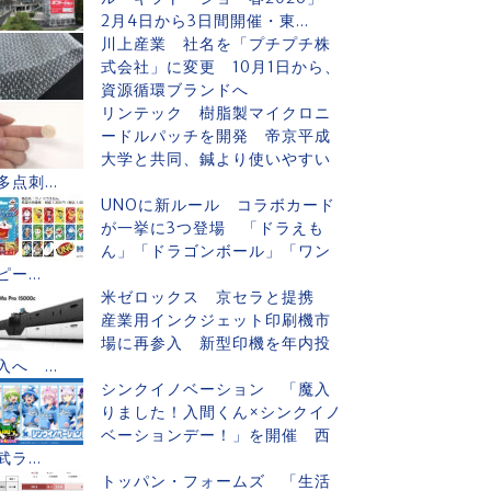
2月4日から3日間開催・東...
川上産業 社名を「プチプチ株
式会社」に変更 10月1日から、
資源循環ブランドへ
リンテック 樹脂製マイクロニ
ードルパッチを開発 帝京平成
大学と共同、鍼より使いやすい
多点刺...
UNOに新ルール コラボカード
が一挙に3つ登場 「ドラえも
ん」「ドラゴンボール」「ワン
ピー...
米ゼロックス 京セラと提携
産業用インクジェット印刷機市
場に再参入 新型印機を年内投
入へ ...
シンクイノベーション 「魔入
りました！入間くん×シンクイノ
ベーションデー！」を開催 西
武ラ...
トッパン・フォームズ 「生活