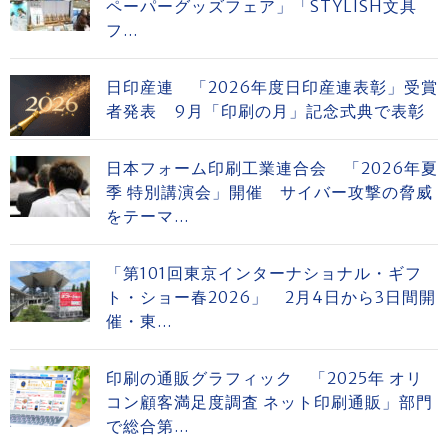
ペーパーグッズフェア」「STYLISH文具
フ...
日印産連 「2026年度日印産連表彰」受賞
者発表 9月「印刷の月」記念式典で表彰
日本フォーム印刷工業連合会 「2026年夏
季 特別講演会」開催 サイバー攻撃の脅威
をテーマ...
「第101回東京インターナショナル・ギフ
ト・ショー春2026」 2月4日から3日間開
催・東...
印刷の通販グラフィック 「2025年 オリ
コン顧客満足度調査 ネット印刷通販」部門
で総合第...