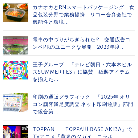
カナオカとRNスマートパッケージング 食
品包装分野で業務提携 リコー合弁会社で
機能性と環境...
電車の中づりがちぎられた⁉ 交通広告コ
ンペPRのユニークな展開 2023年度...
王子グループ 「テレビ朝日・六本木ヒル
ズSUMMER FES」に協賛 紙製アイテム
を揃えた...
印刷の通販グラフィック 「2025年 オリ
コン顧客満足度調査 ネット印刷通販」部門
で総合第...
TOPPAN 「TOPPA!!! BASE AKIBA」で
TVアニメ「黄泉のツガイ」コラボ...