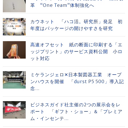
革 “One Team”体制強化へ
カウネット 「ハコ活。研究所」発足 初
年度はパッケージの開けやすさを研究
高速オフセット 紙の断面に印刷する「エ
ッジプリント」のサービス資料公開 小ロ
ット対応
ミケランジェロ✕日本製図器工業 オープ
ンハウスを開催 「durst P5 500」導入記
念...
ビジネスガイド社主催の2つの展示会をレ
ポート 「ギフト・ショー」＆「プレミア
ム・インセンテ...