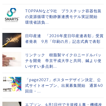
TOPPANなど9社 プラスチック容器包装
の資源循環で動静脈連携モデル実証開始
環境省請負...
日印産連 「2026年度日印産連表彰」受賞
者発表 9月「印刷の月」記念式典で表彰
リンテック 樹脂製マイクロニードルパッ
チを開発 帝京平成大学と共同、鍼より使
いやすい多点刺...
「page2027」ポスターデザイン決定、公
式サイトオープン、出展募集開始 通算40
回目・...
エプソン、4月1日付で大規模人事・機構改