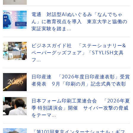
電通 対話型AIぬいぐるみ「なんでちゃ
ん」に教育視点を導入 東京大学と協働の
実証実験を踏ま...
ビジネスガイド社 「ステーショナリー&
ペーパーグッズフェア」「STYLISH文具
フ...
日印産連 「2026年度日印産連表彰」受賞
者発表 9月「印刷の月」記念式典で表彰
日本フォーム印刷工業連合会 「2026年夏
季 特別講演会」開催 サイバー攻撃の脅威
をテーマ...
「第101回東京インターナショナル・ギフ