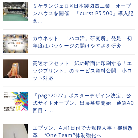
ミケランジェロ✕日本製図器工業 オープ
ンハウスを開催 「durst P5 500」導入記
念...
カウネット 「ハコ活。研究所」発足 初
年度はパッケージの開けやすさを研究
高速オフセット 紙の断面に印刷する「エ
ッジプリント」のサービス資料公開 小ロ
ット対応
「page2027」ポスターデザイン決定、公
式サイトオープン、出展募集開始 通算40
回目・...
エプソン、4月1日付で大規模人事・機構改
革 “One Team”体制強化へ