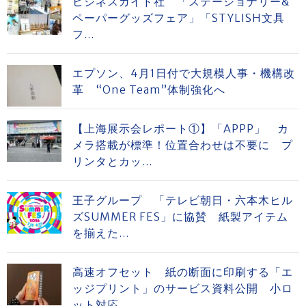
ビジネスガイド社 「ステーショナリー&
ペーパーグッズフェア」「STYLISH文具
フ...
エプソン、4月1日付で大規模人事・機構改
革 “One Team”体制強化へ
【上海展示会レポート①】「APPP」 カ
メラ搭載が標準！位置合わせは不要に プ
リンタとカッ...
王子グループ 「テレビ朝日・六本木ヒル
ズSUMMER FES」に協賛 紙製アイテム
を揃えた...
高速オフセット 紙の断面に印刷する「エ
ッジプリント」のサービス資料公開 小ロ
ット対応