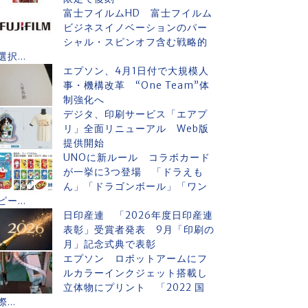
富士フイルムHD 富士フイルム
ビジネスイノベーションのパー
シャル・スピンオフ含む戦略的
選択...
エプソン、4月1日付で大規模人
事・機構改革 “One Team”体
制強化へ
デジタ、印刷サービス「エアプ
リ」全面リニューアル Web版
提供開始
UNOに新ルール コラボカード
が一挙に3つ登場 「ドラえも
ん」「ドラゴンボール」「ワン
ピー...
日印産連 「2026年度日印産連
表彰」受賞者発表 9月「印刷の
月」記念式典で表彰
エプソン ロボットアームにフ
ルカラーインクジェット搭載し
立体物にプリント 「2022 国
際...