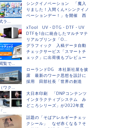
シンクイノベーション 「魔入
りました！入間くん×シンクイノ
ベーションデー！」を開催 西
武ラ...
xTool UV・DTG・DTF・UV
DTFを1台に統合したマルチマテ
リアルプリンタ「O...
グラフィック 入稿データ自動
チェックサービス「スマートチ
ェック」に出荷後もプレビュー
閲覧で...
ローランドDG 本社新社屋を披
露 最新のワーク思想を設計に
採用 田部社長「世界の創造
（ワク...
大日本印刷 「DNPコンテンツ
インタラクティブシステム み
どころシリーズ」が2022年度
「...
話題の「そばアレルギーチェッ
クシール」 なぜ赤くなる？そ