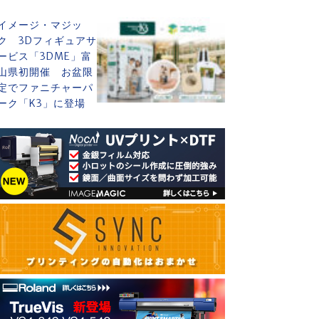
イメージ・マジッ
ク 3Dフィギュアサ
ービス「3DME」富
山県初開催 お盆限
定でファニチャーパ
ーク「K3」に登場