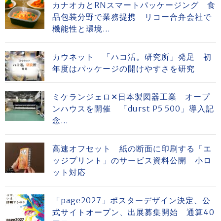
カナオカとRNスマートパッケージング 食
品包装分野で業務提携 リコー合弁会社で
機能性と環境...
カウネット 「ハコ活。研究所」発足 初
年度はパッケージの開けやすさを研究
ミケランジェロ✕日本製図器工業 オープ
ンハウスを開催 「durst P5 500」導入記
念...
高速オフセット 紙の断面に印刷する「エ
ッジプリント」のサービス資料公開 小ロ
ット対応
「page2027」ポスターデザイン決定、公
式サイトオープン、出展募集開始 通算40