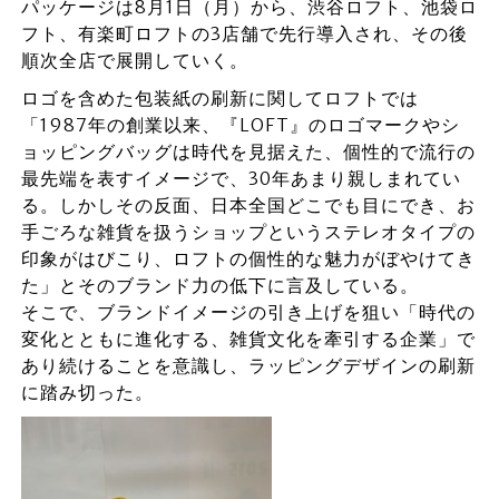
パッケージは8月1日（月）から、渋谷ロフト、池袋ロ
フト、有楽町ロフトの3店舗で先行導入され、その後
順次全店で展開していく。
ロゴを含めた包装紙の刷新に関してロフトでは
「1987年の創業以来、『LOFT』のロゴマークやシ
ョッピングバッグは時代を見据えた、個性的で流行の
最先端を表すイメージで、30年あまり親しまれてい
る。しかしその反面、日本全国どこでも目にでき、お
手ごろな雑貨を扱うショップというステレオタイプの
印象がはびこり、ロフトの個性的な魅力がぼやけてき
た」とそのブランド力の低下に言及している。
そこで、ブランドイメージの引き上げを狙い「時代の
変化とともに進化する、雑貨文化を牽引する企業」で
あり続けることを意識し、ラッピングデザインの刷新
に踏み切った。