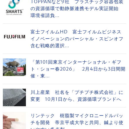
TOPPANなど9社 プラスチック容器包装
の資源循環で動静脈連携モデル実証開始
環境省請負...
富士フイルムHD 富士フイルムビジネス
イノベーションのパーシャル・スピンオフ
含む戦略的選択...
「第101回東京インターナショナル・ギフ
ト・ショー春2026」 2月4日から3日間開
催・東...
川上産業 社名を「プチプチ株式会社」に
変更 10月1日から、資源循環ブランドへ
リンテック 樹脂製マイクロニードルパッ
チを開発 帝京平成大学と共同、鍼より使