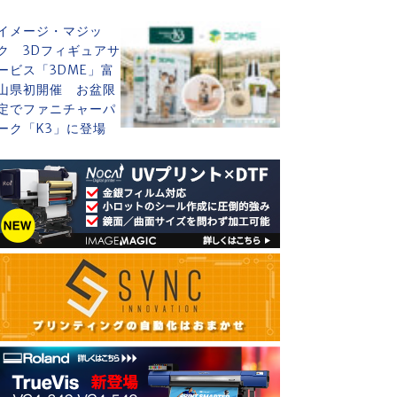
イメージ・マジッ
ク 3Dフィギュアサ
ービス「3DME」富
山県初開催 お盆限
定でファニチャーパ
ーク「K3」に登場