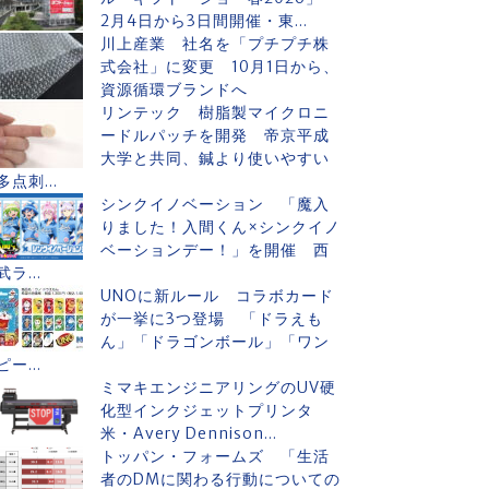
2月4日から3日間開催・東...
川上産業 社名を「プチプチ株
式会社」に変更 10月1日から、
資源循環ブランドへ
リンテック 樹脂製マイクロニ
ードルパッチを開発 帝京平成
大学と共同、鍼より使いやすい
多点刺...
シンクイノベーション 「魔入
りました！入間くん×シンクイノ
ベーションデー！」を開催 西
武ラ...
UNOに新ルール コラボカード
が一挙に3つ登場 「ドラえも
ん」「ドラゴンボール」「ワン
ピー...
ミマキエンジニアリングのUV硬
化型インクジェットプリンタ
米・Avery Dennison...
トッパン・フォームズ 「生活
者のDMに関わる行動についての