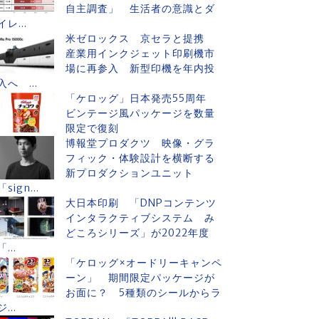
自主調査」 生活者の意識とダ
イレ...
米ゼロックス 京セラと提携
産業用インクジェット印刷機市
場に再参入 新型印機を年内投
入へ ...
「ケロッグ」日本発売55周年
ビンテージ風パッケージを数量
限定で復刻
博報堂プロダクツ 映像・グラ
フィック・体験設計を横断する
新プロダクションユニット
「sign...
大日本印刷 「DNPコンテンツ
インタラクティブシステム み
どころシリーズ」が2022年度
「...
「ケロッグ×オードリーキャンペ
ーン」 期間限定パッケージが
お面に？ 5種類のシールからラ
ジ...