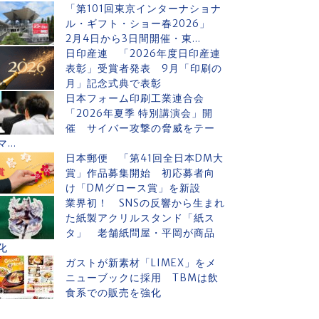
「第101回東京インターナショナ
ル・ギフト・ショー春2026」
2月4日から3日間開催・東...
日印産連 「2026年度日印産連
表彰」受賞者発表 9月「印刷の
月」記念式典で表彰
日本フォーム印刷工業連合会
「2026年夏季 特別講演会」開
催 サイバー攻撃の脅威をテー
マ...
日本郵便 「第41回全日本DM大
賞」作品募集開始 初応募者向
け「DMグロース賞」を新設
業界初！ SNSの反響から生まれ
た紙製アクリルスタンド「紙ス
タ」 老舗紙問屋・平岡が商品
化
ガストが新素材「LIMEX」をメ
ニューブックに採用 TBMは飲
食系での販売を強化