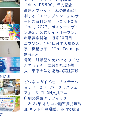
「durst P5 500」導入記念...
高速オフセット 紙の断面に印
刷する「エッジプリント」のサ
ービス資料公開 小ロット対応
「page2027」ポスターデザイ
ン決定、公式サイトオープン、
出展募集開始 通算40回目・...
エプソン、4月1日付で大規模人
事・機構改革 “One Team”体
制強化へ
電通 対話型AIぬいぐるみ「な
んでちゃん」に教育視点を導
入 東京大学と協働の実証実験
を踏ま...
ビジネスガイド社 「ステーシ
ョナリー&ペーパーグッズフェ
ア」「STYLISH文具フ...
印刷の通販グラフィック
「2025年 オリコン顧客満足度調
査 ネット印刷通販」部門で総合
第...