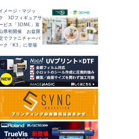
イメージ・マジッ
ク 3Dフィギュアサ
ービス「3DME」富
山県初開催 お盆限
定でファニチャーパ
ーク「K3」に登場