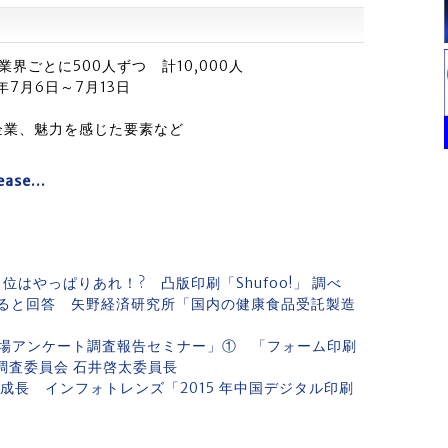
界ごとに500人ずつ 計10,000人
年7月6日～7月13日
企業、魅力を感じた要素など
lease…
はやっぱりあれ！? 凸版印刷「Shufoo!」 調べ
ると回答 矢野経済研究所「国内の健康食品受託製造
場アンケート調査報告セミナー」① 「フォーム印刷
調査委員会 石井啓太委員長
％成長 インフォトレンズ「2015 年中国デジタル印刷