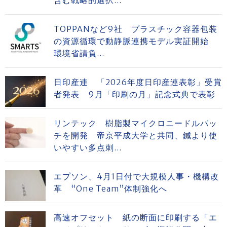
TOPPANなど9社 プラスチック容器包装
の資源循環で動静脈連携モデル実証開始
環境省請負...
日印産連 「2026年度日印産連表彰」受賞
者発表 9月「印刷の月」記念式典で表彰
リンテック 樹脂製マイクロニードルパッ
チを開発 帝京平成大学と共同、鍼より使
いやすい多点刺...
エプソン、4月1日付で大規模人事・機構改
革 “One Team”体制強化へ
高速オフセット 紙の断面に印刷する「エ