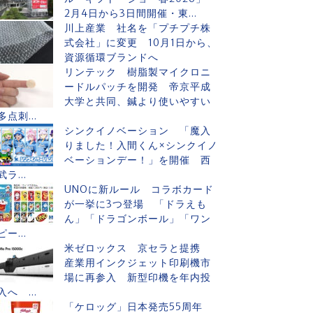
2月4日から3日間開催・東...
川上産業 社名を「プチプチ株
式会社」に変更 10月1日から、
資源循環ブランドへ
リンテック 樹脂製マイクロニ
ードルパッチを開発 帝京平成
大学と共同、鍼より使いやすい
多点刺...
シンクイノベーション 「魔入
りました！入間くん×シンクイノ
ベーションデー！」を開催 西
武ラ...
UNOに新ルール コラボカード
が一挙に3つ登場 「ドラえも
ん」「ドラゴンボール」「ワン
ピー...
米ゼロックス 京セラと提携
産業用インクジェット印刷機市
場に再参入 新型印機を年内投
入へ ...
「ケロッグ」日本発売55周年