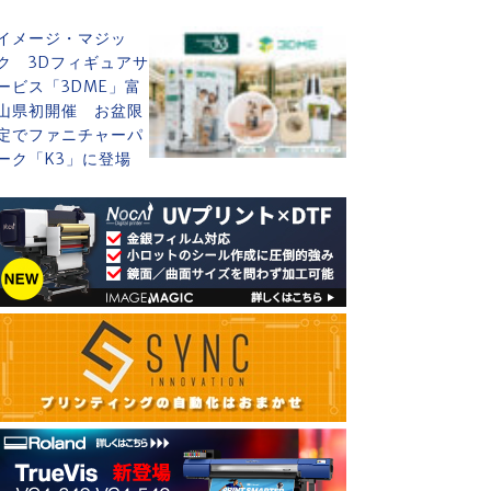
イメージ・マジッ
ク 3Dフィギュアサ
ービス「3DME」富
山県初開催 お盆限
定でファニチャーパ
ーク「K3」に登場