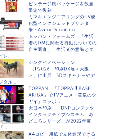
ビンテージ風パッケージを数量
限定で復刻
ミマキエンジニアリングのUV硬
化型インクジェットプリンタ
米・Avery Dennison...
トッパン・フォームズ 「生活
者のDMに関わる行動についての
自主調査」 生活者の意識とダ
イレ...
シンクイノベーション
「JP2026・印刷DX展＜大阪
＞」に出展 3Dスキャナーやデ
ジタル...
TOPPAN 「TOPPA!!! BASE
AKIBA」でTVアニメ「黄泉のツ
ガイ」コラボ...
大日本印刷 「DNPコンテンツ
インタラクティブシステム み
どころシリーズ」が2022年度
「...
A4コピー用紙で立体造形できる