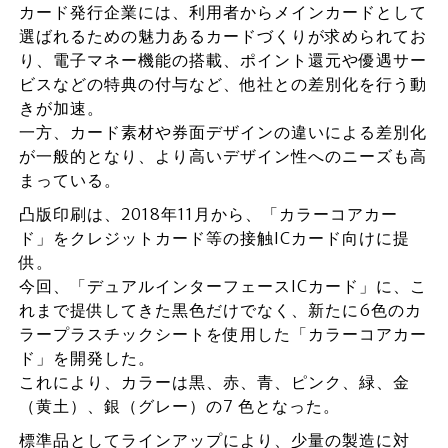
カード発行企業には、利用者からメインカードとして
選ばれるための魅力あるカードづくりが求められてお
り、電子マネー機能の搭載、ポイント還元や優遇サー
ビスなどの特典の付与など、他社との差別化を行う動
きが加速。
一方、カード素材や券面デザインの違いによる差別化
が一般的となり、より高いデザイン性へのニーズも高
まっている。
凸版印刷は、2018年11月から、「カラーコアカー
ド」をクレジットカード等の接触ICカード向けに提
供。
今回、「デュアルインターフェースICカード」に、こ
れまで提供してきた黒色だけでなく、新たに6色のカ
ラープラスチックシートを使用した「カラーコアカー
ド」を開発した。
これにより、カラーは黒、赤、青、ピンク、緑、金
（黄土）、銀（グレー）の7 色となった。
標準品としてラインアップにより、少量の製造に対