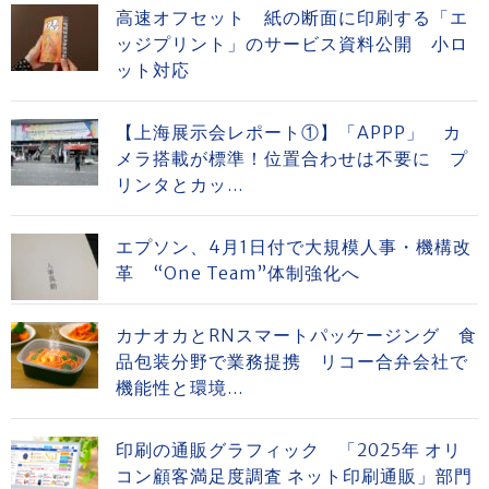
高速オフセット 紙の断面に印刷する「エ
ッジプリント」のサービス資料公開 小ロ
ット対応
【上海展示会レポート①】「APPP」 カ
メラ搭載が標準！位置合わせは不要に プ
リンタとカッ...
エプソン、4月1日付で大規模人事・機構改
革 “One Team”体制強化へ
カナオカとRNスマートパッケージング 食
品包装分野で業務提携 リコー合弁会社で
機能性と環境...
印刷の通販グラフィック 「2025年 オリ
コン顧客満足度調査 ネット印刷通販」部門