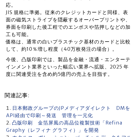
応。
JIS 規格に準拠。従来のクレジットカードと同様、表
面の磁気ストライプを隠蔽するオーバープリントや、
券面を印刷した後工程でのエンボスや箔押しなどの加
工も可能。
価格は、通常の白いプラスチック基材のカードと比較
して、約10％増し程度（40万枚発注の場合）。
今後、凸版印刷では、製品を金融・流通・エンターテ
インメント業界といった幅広い業界へ拡販、2025 年
度に関連受注を含め約5億円の売上を目指す。
関連記事:
日本郵政グループのJPメディアダイレクト DMを
API経由で印刷～発送 管理を一元化
凸版印刷 金箔屏風の高品位複製技術「Refina
Graphy（レフィナ グラフィ）」を開発