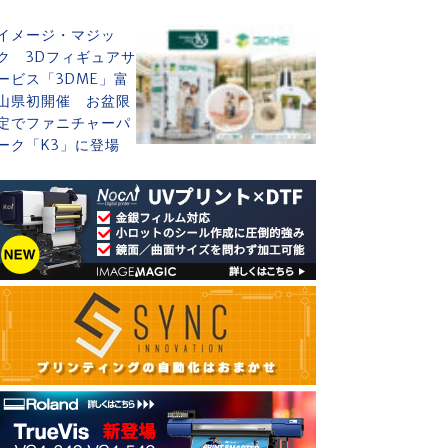
イメージ・マジッ
ク 3Dフィギュアサ
ービス「3DME」富
山県初開催 お盆限
定でファニチャーパ
ーク「K3」に登場