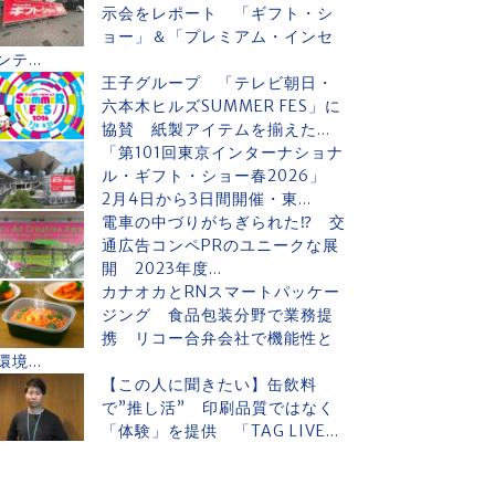
示会をレポート 「ギフト・シ
ョー」＆「プレミアム・インセ
ンテ...
王子グループ 「テレビ朝日・
六本木ヒルズSUMMER FES」に
協賛 紙製アイテムを揃えた...
「第101回東京インターナショナ
ル・ギフト・ショー春2026」
2月4日から3日間開催・東...
電車の中づりがちぎられた⁉ 交
通広告コンペPRのユニークな展
開 2023年度...
カナオカとRNスマートパッケー
ジング 食品包装分野で業務提
携 リコー合弁会社で機能性と
環境...
【この人に聞きたい】缶飲料
で”推し活” 印刷品質ではなく
「体験」を提供 「TAG LIVE...