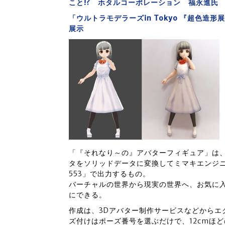
こと!? ホタルコーポレーション 福永進氏
「ウルトラモデラーズin Tokyo 『超色造
展示
「『それなり～の』アバターフィギュア」は、
タをソリッドデータに変換してミマキエンジニア
553」で出力するもの。
バーチャルの世界から現実の世界へ、お気に入
にできる。
作成は、3Dアバター制作サービスなどからエ
ズ付けはポーズ番号を選ぶだけで、12cmほ