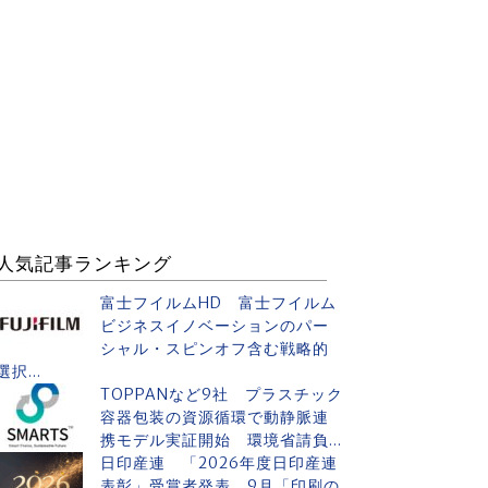
人気記事ランキング
富士フイルムHD 富士フイルム
ビジネスイノベーションのパー
シャル・スピンオフ含む戦略的
選択...
TOPPANなど9社 プラスチック
容器包装の資源循環で動静脈連
携モデル実証開始 環境省請負...
日印産連 「2026年度日印産連
表彰」受賞者発表 9月「印刷の