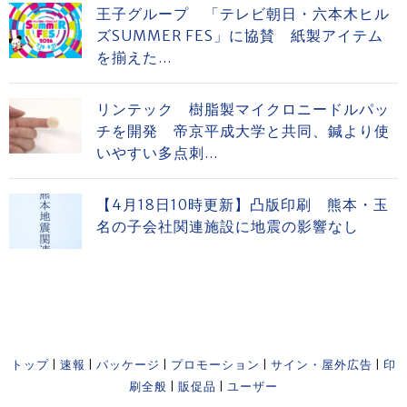
王子グループ 「テレビ朝日・六本木ヒル
ズSUMMER FES」に協賛 紙製アイテム
を揃えた...
リンテック 樹脂製マイクロニードルパッ
チを開発 帝京平成大学と共同、鍼より使
いやすい多点刺...
【4月18日10時更新】凸版印刷 熊本・玉
名の子会社関連施設に地震の影響なし
トップ
|
速報
|
パッケージ
|
プロモーション
|
サイン・屋外広告
|
印
刷全般
|
販促品
|
ユーザー