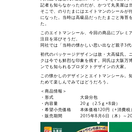
記者も知らなかったのだが、かつて丸美屋は
そこで、のりたまにはエイトマンのシールが
になった。当時は高級品だったたまごと海苔
た。
このエイトマンシール、今回の商品にプレミア
注目を浴びそうだ。
同社では「当時の懐かしい思い出など親子3
初代のパッケージデザインは故・大高猛氏。
クは今でも鮮烈な印象を残す。同氏は大阪万
ンでも知られるプロダクトデザインの大家。
この懐かしのデザインとエイトマンシール。
ためて楽しんでみてはどうだろう。
＜商品情報＞
・形式 大袋分包
・内容量 20ｇ（2.5ｇ×8袋）
・希望小売価格 本体価格120円（+消費税
・販売期間 2015年8月6日（木）～201