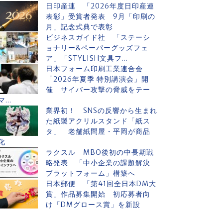
日印産連 「2026年度日印産連
表彰」受賞者発表 9月「印刷の
月」記念式典で表彰
ビジネスガイド社 「ステーシ
ョナリー&ペーパーグッズフェ
ア」「STYLISH文具フ...
日本フォーム印刷工業連合会
「2026年夏季 特別講演会」開
催 サイバー攻撃の脅威をテー
マ...
業界初！ SNSの反響から生まれ
た紙製アクリルスタンド「紙ス
タ」 老舗紙問屋・平岡が商品
化
ラクスル MBO後初の中長期戦
略発表 「中小企業の課題解決
プラットフォーム」構築へ
日本郵便 「第41回全日本DM大
賞」作品募集開始 初応募者向
け「DMグロース賞」を新設