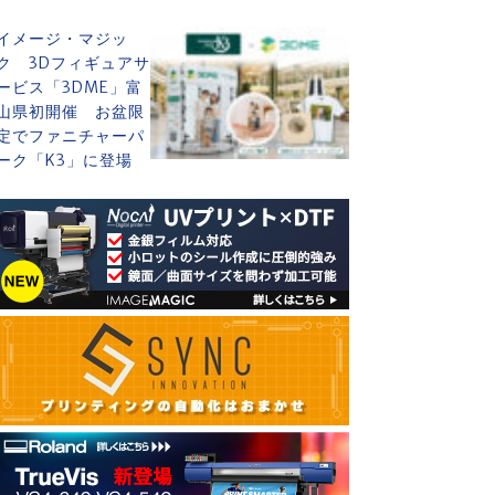
イメージ・マジッ
ク 3Dフィギュアサ
ービス「3DME」富
山県初開催 お盆限
定でファニチャーパ
ーク「K3」に登場