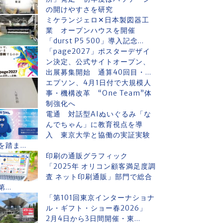
の開けやすさを研究
ミケランジェロ✕日本製図器工
業 オープンハウスを開催
「durst P5 500」導入記念...
「page2027」ポスターデザイ
ン決定、公式サイトオープン、
出展募集開始 通算40回目・...
エプソン、4月1日付で大規模人
事・機構改革 “One Team”体
制強化へ
電通 対話型AIぬいぐるみ「な
んでちゃん」に教育視点を導
入 東京大学と協働の実証実験
を踏ま...
印刷の通販グラフィック
「2025年 オリコン顧客満足度調
査 ネット印刷通販」部門で総合
第...
「第101回東京インターナショナ
ル・ギフト・ショー春2026」
2月4日から3日間開催・東...