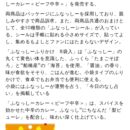
しーカレー＜ビーフ中辛＞」を発売する。
両商品はパッケージにふなっしーを採用しており、親
しみやすさで商品訴求。また、両商品共通のおまけと
して、全10種類の「ふなっしーシール」が入ってい
る。シールは手帳に貼れる小さめサイズで、貼ってよ
し、集めるもよしとファンにはたまらないデザイン。
「ふなっしーふりかけ 8袋入」は「ふなっしー」の
丸くて黄色い体を意識した、ふっくら「たまごそぼ
ろ」と“船橋産”の「海苔」を使用。「醤油」の香り、
味が食欲をそそり、ごはんが進む。小袋タイプのふり
かけで、食卓でもお弁当でも便利に使える。
小袋にはふなっしーが運勢を占う、「今日のなし占
い」を掲載している
「ふなっしーカレー＜ビーフ中辛＞」は、スパイスを
効かせた中辛のカレー。ふなっし”にちなんだ「梨ピ
ューレ」を配合し、味わい深く仕上げている。