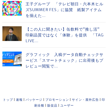
王子グループ 「テレビ朝日・六本木ヒル
ズSUMMER FES」に協賛 紙製アイテム
を揃えた...
【この人に聞きたい】缶飲料で”推し活”
印刷品質ではなく「体験」を提供 「TAG
LIVE...
グラフィック 入稿データ自動チェックサ
ービス「スマートチェック」に出荷後もプ
レビュー閲覧で...
トップ
|
速報
|
パッケージ
|
プロモーション
|
サイン・屋外広告
|
印
刷全般
|
販促品
|
ユーザー