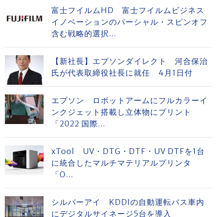
富士フイルムHD 富士フイルムビジネス
イノベーションのパーシャル・スピンオフ
含む戦略的選択...
【新社長】エプソンダイレクト 河合保治
氏が代表取締役社長に就任 4月1日付
エプソン ロボットアームにフルカラーイ
ンクジェット搭載し立体物にプリント
「2022 国際...
xTool UV・DTG・DTF・UV DTFを1台
に統合したマルチマテリアルプリンタ
「O...
シルバーアイ KDDIの自動運転バス車内
にデジタルサイネージ5台を導入