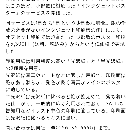
はこのほど、小部数に対応した「インクジェットポス
ター」のサービスを開始した。
同サービスは1部から5部という少部数に特化。版の作
成の必要がないインクジェット印刷機の使用により、
オフセット印刷では割高だった少部数のポスター印刷
を5,300円（送料、税込み）からという低価格で実現
した。
印刷用紙は利用頻度の高い「光沢紙」と「半光沢紙」
の2種類を用意。
光沢紙は写真やアートなどに適した用紙で、印刷面は
艶があり滑らか、発色が良く写真がメインのポスター
に適している。
半光沢紙は光沢紙に比べると艶が控えめで、落ち着い
た仕上がり。一般的に広く利用されており、SALEの
告知用などイラスト中心の印刷に適している。印刷面
は光沢紙に比べるとキズに強い。
問い合わせは同社（☎0166-36-5556）まで。