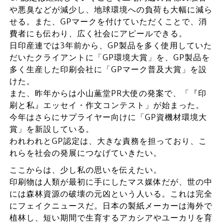
や悪臭などが減少し、地球環境への負荷も大幅に減ら
せる。また、GPマークを付けていただくことで、消
費者にも伝わり、広く社会にアピールできる。
日印産連では3年前から、GP製品を多く使用していた
だいたクライアントに「GP環境大賞」を、GP製品を
多く生産した印刷会社に「GPマーク普及大賞」を設
けた。
また、昨年からは小山薫堂PR大使の発案で、「『印
刷と私』エッセイ・作文コンテスト」が始まった。
今年はさらにサプライヤー向けに「GP資機材環境大
賞」を新設している。
われわれとGP認定は、大きな責務を担っており、こ
れらを社会の発展につなげていきたい。
ここからは、少し私の思いを伝えたい。
印刷物は人類が最初に手にしたマス媒体だが、世の中
には森林資源の破壊の元凶という人いる。これは完全
にフェイクニュースだ。日本の製紙メーカーは海外で
植林し、短い期間で生育するアカシアやユーカリを育