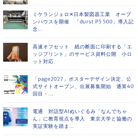
ミケランジェロ✕日本製図器工業 オープ
ンハウスを開催 「durst P5 500」導入記
念...
高速オフセット 紙の断面に印刷する「エ
ッジプリント」のサービス資料公開 小ロ
ット対応
「page2027」ポスターデザイン決定、公
式サイトオープン、出展募集開始 通算40
回目・...
電通 対話型AIぬいぐるみ「なんでちゃ
ん」に教育視点を導入 東京大学と協働の
実証実験を踏ま...