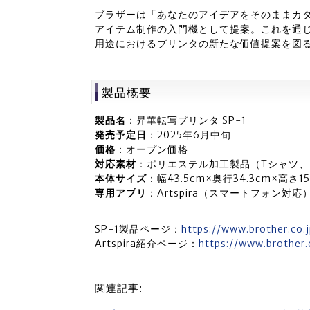
ブラザーは「あなたのアイデアをそのままカタ
アイテム制作の入門機として提案。これを通
用途におけるプリンタの新たな価値提案を図
製品概要
製品名
：昇華転写プリンタ SP-1
発売予定日
：2025年6月中旬
価格
：オープン価格
対応素材
：ポリエステル加工製品（Tシャツ
本体サイズ
：幅43.5cm×奥行34.3cm×高さ15
専用アプリ
：Artspira（スマートフォン対応
SP-1製品ページ：
https://www.brother.co.
Artspira紹介ページ：
https://www.brother.
関連記事: