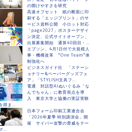
の開けやすさを研究
高速オフセット 紙の断面に印
刷する「エッジプリント」のサ
ービス資料公開 小ロット対応
「page2027」ポスターデザイ
ン決定、公式サイトオープン、
出展募集開始 通算40回目・...
エプソン、4月1日付で大規模人
事・機構改革 “One Team”体
制強化へ
ビジネスガイド社 「ステーシ
ョナリー&ペーパーグッズフェ
ア」「STYLISH文具フ...
電通 対話型AIぬいぐるみ「な
んでちゃん」に教育視点を導
入 東京大学と協働の実証実験
を踏ま...
日本フォーム印刷工業連合会
「2026年夏季 特別講演会」開
催 サイバー攻撃の脅威をテー
マ...