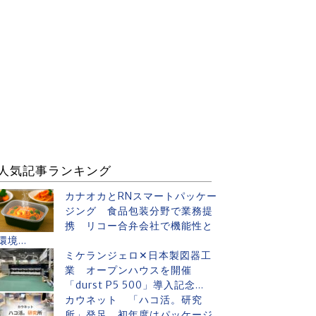
人気記事ランキング
カナオカとRNスマートパッケー
ジング 食品包装分野で業務提
携 リコー合弁会社で機能性と
環境...
ミケランジェロ✕日本製図器工
業 オープンハウスを開催
「durst P5 500」導入記念...
カウネット 「ハコ活。研究
所」発足 初年度はパッケージ