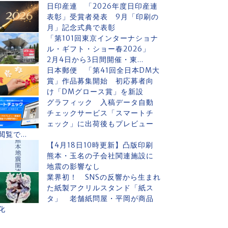
日印産連 「2026年度日印産連
表彰」受賞者発表 9月「印刷の
月」記念式典で表彰
「第101回東京インターナショナ
ル・ギフト・ショー春2026」
2月4日から3日間開催・東...
日本郵便 「第41回全日本DM大
賞」作品募集開始 初応募者向
け「DMグロース賞」を新設
グラフィック 入稿データ自動
チェックサービス「スマートチ
ェック」に出荷後もプレビュー
閲覧で...
【4月18日10時更新】凸版印刷
熊本・玉名の子会社関連施設に
地震の影響なし
業界初！ SNSの反響から生まれ
た紙製アクリルスタンド「紙ス
タ」 老舗紙問屋・平岡が商品
化