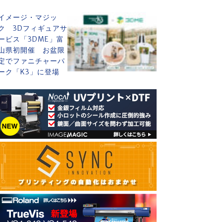
イメージ・マジッ
ク 3Dフィギュアサ
ービス「3DME」富
山県初開催 お盆限
定でファニチャーパ
ーク「K3」に登場