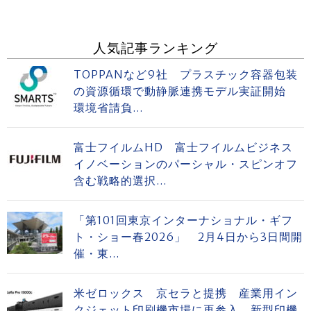
人気記事ランキング
TOPPANなど9社 プラスチック容器包装
の資源循環で動静脈連携モデル実証開始
環境省請負...
富士フイルムHD 富士フイルムビジネス
イノベーションのパーシャル・スピンオフ
含む戦略的選択...
「第101回東京インターナショナル・ギフ
ト・ショー春2026」 2月4日から3日間開
催・東...
米ゼロックス 京セラと提携 産業用イン
クジェット印刷機市場に再参入 新型印機