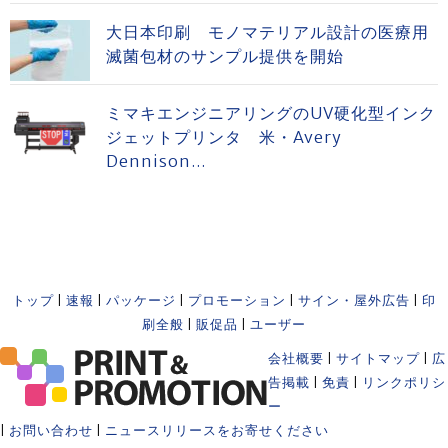
大日本印刷 モノマテリアル設計の医療用
滅菌包材のサンプル提供を開始
ミマキエンジニアリングのUV硬化型インク
ジェットプリンタ 米・Avery
Dennison...
トップ
|
速報
|
パッケージ
|
プロモーション
|
サイン・屋外広告
|
印
刷全般
|
販促品
|
ユーザー
会社概要
|
サイトマップ
|
広
告掲載
|
免責
|
リンクポリシ
ー
|
お問い合わせ
|
ニュースリリースをお寄せください