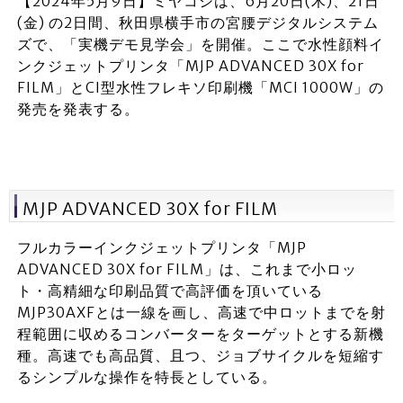
【2024年5月9日】ミヤコシは、6月20日(木)、21日
(金) の2日間、秋田県横手市の宮腰デジタルシステム
ズで、「実機デモ見学会」を開催。ここで水性顔料イ
ンクジェットプリンタ「MJP ADVANCED 30X for
FILM」とCI型水性フレキソ印刷機「MCI 1000W」の
発売を発表する。
MJP ADVANCED 30X for FILM
フルカラーインクジェットプリンタ「MJP
ADVANCED 30X for FILM」は、これまで小ロッ
ト・高精細な印刷品質で高評価を頂いている
MJP30AXFとは一線を画し、高速で中ロットまでを射
程範囲に収めるコンバーターをターゲットとする新機
種。高速でも高品質、且つ、ジョブサイクルを短縮す
るシンプルな操作を特長としている。