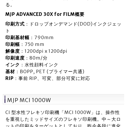
る。
MJP ADVANCED 30X for FILM概要
印刷方式
：ドロップオンデマンド(DOD)インクジェッ
ト
印刷基材幅
：790mm
印刷幅
：750 mm
解像度
：1200dpi x 1200dpi
印刷速度
：80m/分
インク
：水性顔料インク
基材
：BOPP, PET (プライマー共通)
RIP
：事前 RIP、可変、部分可変に対応
MJP MCI 1000W
CI 型水性フレキソ印刷機「MCI 1000W」は、操作性
を重視したミッドサイズのフレキソ印刷機。中～大ロ
ットの印刷をターゲットとしており、昨今各段に進化