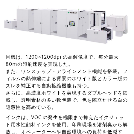
同機は、1200×1200dpi の高解像度で、毎分最大
80mの印刷速度を実現した。
また、ワンステップ・アラインメント機能を搭載。フ
ィルムの熱伸縮による背景のホワイト版とカラー版の
ズレを補正する自動拡縮機能も持つ。
さらに、高濃度ホワイトを実現するダブルヘッドを搭
載し、透明素材の多い軟包装で、色を際立たせる白の
隠蔽性を高めている。
インクは、VOC の発生を極限まで抑えたイクジェッ
ト用水性顔料インクを使用。印刷現場を溶剤臭から解
放し、オペレーターへや自然環境への負荷を低減す