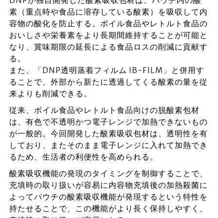
DNPが独自開発した酸素吸収包材は、パウチ内の酸
素（重点時や食品に溶存している酸素）を吸収して内
容物の酸化を防止する。ボイル食品やレトルト食品の
おいしさや栄養素をより長期間維持することが可能と
なり、賞味期限の延長による食品ロスの削減に貢献す
る。
また、「DNP透明蒸着フィルム IB-FILM」と併用す
ることで、外部から新たに透過してくる酸素の量を従
来よりも削減できる。
従来、ボイル食品やレトルト食品向けの脱酸素包材
は、有色で不透明かつ電子レンジで加熱できないもの
が一般的。今回開発した酸素吸収包材は、透明性を有
しており、またそのまま電子レンジに入れて加熱でき
るため、生活者の利便性を高められる。
酸素吸収機能の発現のタイミングを制御することで、
充填時の取り扱いが容易に内容物充填後の加熱殺菌に
よってパウチの酸素吸収機能が発現するという特性を
持たせることで、この機能がより長く保持しやすく、