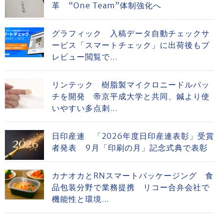
革 “One Team”体制強化へ
グラフィック 入稿データ自動チェックサ
ービス「スマートチェック」に出荷後もプ
レビュー閲覧で...
リンテック 樹脂製マイクロニードルパッ
チを開発 帝京平成大学と共同、鍼より使
いやすい多点刺...
日印産連 「2026年度日印産連表彰」受賞
者発表 9月「印刷の月」記念式典で表彰
カナオカとRNスマートパッケージング 食
品包装分野で業務提携 リコー合弁会社で
機能性と環境...