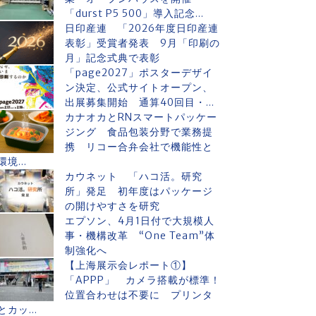
「durst P5 500」導入記念...
日印産連 「2026年度日印産連
表彰」受賞者発表 9月「印刷の
月」記念式典で表彰
「page2027」ポスターデザイ
ン決定、公式サイトオープン、
出展募集開始 通算40回目・...
カナオカとRNスマートパッケー
ジング 食品包装分野で業務提
携 リコー合弁会社で機能性と
環境...
カウネット 「ハコ活。研究
所」発足 初年度はパッケージ
の開けやすさを研究
エプソン、4月1日付で大規模人
事・機構改革 “One Team”体
制強化へ
【上海展示会レポート①】
「APPP」 カメラ搭載が標準！
位置合わせは不要に プリンタ
とカッ...