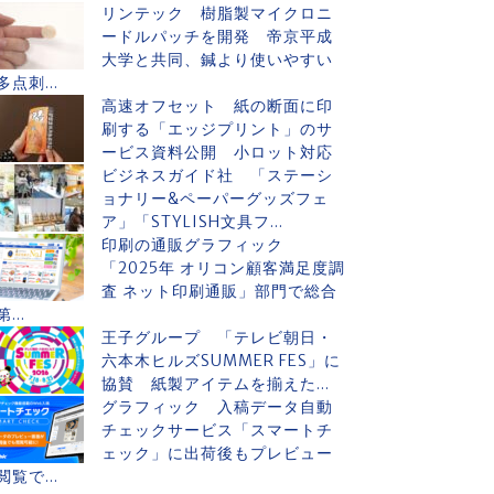
リンテック 樹脂製マイクロニ
ードルパッチを開発 帝京平成
大学と共同、鍼より使いやすい
多点刺...
高速オフセット 紙の断面に印
刷する「エッジプリント」のサ
ービス資料公開 小ロット対応
ビジネスガイド社 「ステーシ
ョナリー&ペーパーグッズフェ
ア」「STYLISH文具フ...
印刷の通販グラフィック
「2025年 オリコン顧客満足度調
査 ネット印刷通販」部門で総合
第...
王子グループ 「テレビ朝日・
六本木ヒルズSUMMER FES」に
協賛 紙製アイテムを揃えた...
グラフィック 入稿データ自動
チェックサービス「スマートチ
ェック」に出荷後もプレビュー
閲覧で...