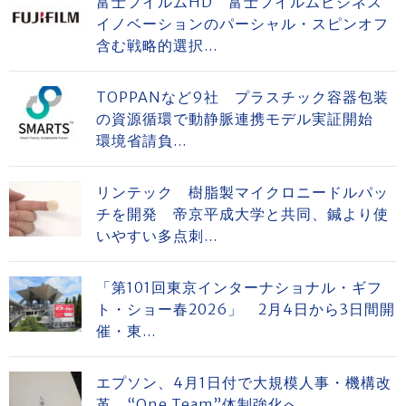
富士フイルムHD 富士フイルムビジネス
イノベーションのパーシャル・スピンオフ
含む戦略的選択...
TOPPANなど9社 プラスチック容器包装
の資源循環で動静脈連携モデル実証開始
環境省請負...
リンテック 樹脂製マイクロニードルパッ
チを開発 帝京平成大学と共同、鍼より使
いやすい多点刺...
「第101回東京インターナショナル・ギフ
ト・ショー春2026」 2月4日から3日間開
催・東...
エプソン、4月1日付で大規模人事・機構改
革 “One Team”体制強化へ