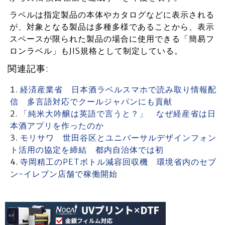
ラベルは指定製品の本体やカタログなどに表示される
が、対象となる製品は多種多様であることから、表示
スペースが限られた製品の場合に使用できる「簡易フ
ロンラベル」もJIS規格として制定している。
関連記事:
経済産業省 日本酒ラベルスマホで読み取り情報配
信 多言語対応でクールジャパンにも貢献
「純米大吟醸は英語で言うと？」 なぜ経産省は日
本酒アプリを作ったのか
モリサワ 世田谷区とユニバーサルデザインフォン
ト活用の協定を締結 都内自治体では初
寺岡精工のPETボトル減容回収機 環境省内のセブ
ン-イレブン店舗で稼働開始