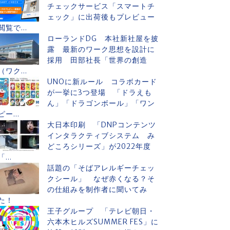
チェックサービス「スマートチ
ェック」に出荷後もプレビュー
閲覧で...
ローランドDG 本社新社屋を披
露 最新のワーク思想を設計に
採用 田部社長「世界の創造
（ワク...
UNOに新ルール コラボカード
が一挙に3つ登場 「ドラえも
ん」「ドラゴンボール」「ワン
ピー...
大日本印刷 「DNPコンテンツ
インタラクティブシステム み
どころシリーズ」が2022年度
「...
話題の「そばアレルギーチェッ
クシール」 なぜ赤くなる？そ
の仕組みを制作者に聞いてみ
た！
王子グループ 「テレビ朝日・
六本木ヒルズSUMMER FES」に