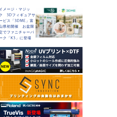
イメージ・マジッ
ク 3Dフィギュアサ
ービス「3DME」富
山県初開催 お盆限
定でファニチャーパ
ーク「K3」に登場