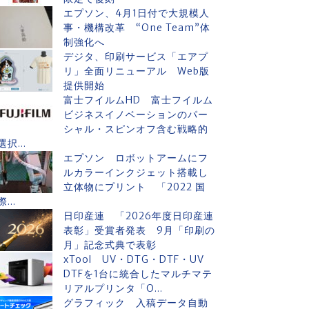
エプソン、4月1日付で大規模人
事・機構改革 “One Team”体
制強化へ
デジタ、印刷サービス「エアプ
リ」全面リニューアル Web版
提供開始
富士フイルムHD 富士フイルム
ビジネスイノベーションのパー
シャル・スピンオフ含む戦略的
選択...
エプソン ロボットアームにフ
ルカラーインクジェット搭載し
立体物にプリント 「2022 国
際...
日印産連 「2026年度日印産連
表彰」受賞者発表 9月「印刷の
月」記念式典で表彰
xTool UV・DTG・DTF・UV
DTFを1台に統合したマルチマテ
リアルプリンタ「O...
グラフィック 入稿データ自動