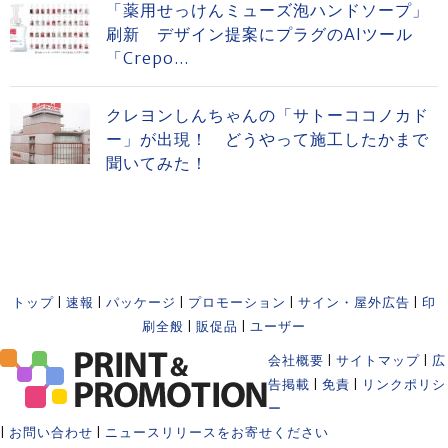
「薬用せっけんミューズ泡ハンドソープ」
刷新 デザイン提案にプラグのAIツール
「Crepo...
クレヨンしんちゃんの「サトーココノカド
ー」が出現！ どうやって施工したかまで
聞いてみた！
トップ
|
速報
|
パッケージ
|
プロモーション
|
サイン・屋外広告
|
印
刷全般
|
販促品
|
ユーザー
会社概要
|
サイトマップ
|
広
告掲載
|
免責
|
リンクポリシ
ー
|
お問い合わせ
|
ニュースリリースをお寄せください