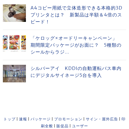
A4コピー用紙で立体造形できる本格的3D
プリンタとは？ 新製品は半額＆4倍のス
ピード！
「ケロッグ×オードリーキャンペーン」
期間限定パッケージがお面に？ 5種類の
シールからラジ...
シルバーアイ KDDIの自動運転バス車内
にデジタルサイネージ5台を導入
トップ
|
速報
|
パッケージ
|
プロモーション
|
サイン・屋外広告
|
印
刷全般
|
販促品
|
ユーザー