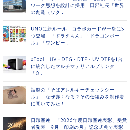
ワーク思想を設計に採用 田部社長「世界
の創造（ワク...
UNOに新ルール コラボカードが一挙に3
つ登場 「ドラえもん」「ドラゴンボー
ル」「ワンピー...
xTool UV・DTG・DTF・UV DTFを1台
に統合したマルチマテリアルプリンタ
「O...
話題の「そばアレルギーチェックシー
ル」 なぜ赤くなる？その仕組みを制作者
に聞いてみた！
日印産連 「2026年度日印産連表彰」受賞
者発表 9月「印刷の月」記念式典で表彰