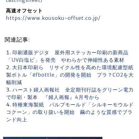
tastingsheet/
高速オフセット
https://www.kousoku-offset.co.jp/
関連記事:
印刷通販デジタ 屋外用ステッカー印刷の新商品
「UV白塩ビ」を発売 やわらかで伸縮性ある素材
大日本印刷ら リサイクル性を高めた環境配慮型紙
製ボトル「ēfbottle」の開発を開始 プラ？CO2を大
幅削減
ハースト婦人画報社 全定期刊行誌をグリーン電力
で印刷・製本 『婦人画報』4月号から
特種東海製紙 パルプモールド「シルキーモウルド
コクーン」の取り扱いを開始 繭のような質感でブラ
ンド向上