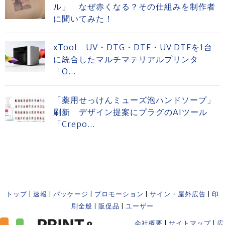
ル」 なぜ赤くなる？その仕組みを制作者
に聞いてみた！
xTool UV・DTG・DTF・UV DTFを1台
に統合したマルチマテリアルプリンタ
「O...
「薬用せっけんミューズ泡ハンドソープ」
刷新 デザイン提案にプラグのAIツール
「Crepo...
トップ
|
速報
|
パッケージ
|
プロモーション
|
サイン・屋外広告
|
印
刷全般
|
販促品
|
ユーザー
会社概要
|
サイトマップ
|
広