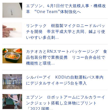
エプソン、4月1日付で大規模人事・機構改
革 “One Team”体制強化へ
リンテック 樹脂製マイクロニードルパッ
チを開発 帝京平成大学と共同、鍼より使
いやすい多点刺...
カナオカとRNスマートパッケージング 食
品包装分野で業務提携 リコー合弁会社で
機能性と環境...
シルバーアイ KDDIの自動運転バス車内
にデジタルサイネージ5台を導入
エプソン ロボットアームにフルカラーイ
ンクジェット搭載し立体物にプリント
「2022 国際...