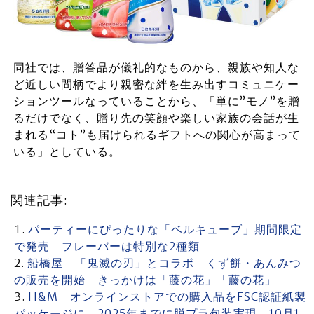
同社では、贈答品が儀礼的なものから、親族や知人な
ど近しい間柄でより親密な絆を生み出すコミュニケー
ションツールなっていることから、「単に”モノ”を贈
るだけでなく、贈り先の笑顔や楽しい家族の会話が生
まれる“コト”も届けられるギフトへの関心が高まって
いる」としている。
関連記事:
パーティーにぴったりな「ベルキューブ」期間限定
で発売 フレーバーは特別な2種類
船橋屋 「鬼滅の刃」とコラボ くず餅・あんみつ
の販売を開始 きっかけは「藤の花」「藤の花」
H&M オンラインストアでの購入品をFSC認証紙製
パッケージに 2025年までに脱プラ包装実現 10月1