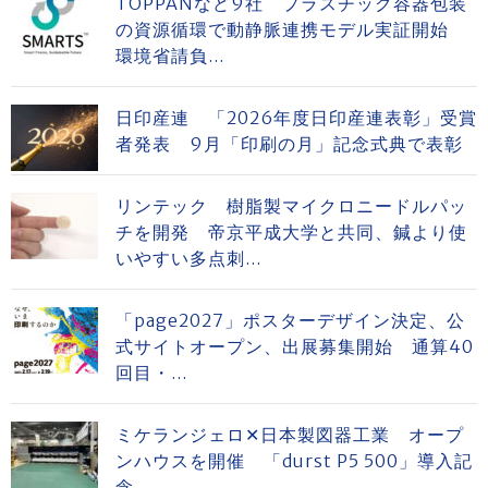
TOPPANなど9社 プラスチック容器包装
の資源循環で動静脈連携モデル実証開始
環境省請負...
日印産連 「2026年度日印産連表彰」受賞
者発表 9月「印刷の月」記念式典で表彰
リンテック 樹脂製マイクロニードルパッ
チを開発 帝京平成大学と共同、鍼より使
いやすい多点刺...
「page2027」ポスターデザイン決定、公
式サイトオープン、出展募集開始 通算40
回目・...
ミケランジェロ✕日本製図器工業 オープ
ンハウスを開催 「durst P5 500」導入記
念...