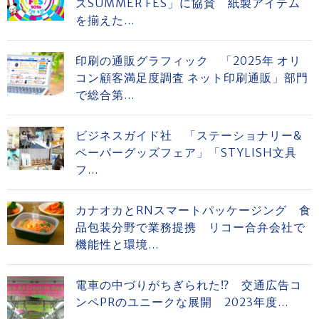
ズSUMMER FES」に協賛 紙製アイテム
を揃えた...
印刷の通販グラフィック 「2025年 オリ
コン顧客満足度調査 ネット印刷通販」部門
で総合第...
ビジネスガイド社 「ステーショナリー&
ペーパーグッズフェア」「STYLISH文具
フ...
カナオカとRNスマートパッケージング 食
品包装分野で業務提携 リコー合弁会社で
機能性と環境...
電車の中づりがちぎられた⁉ 交通広告コ
ンペPRのユニークな展開 2023年度...