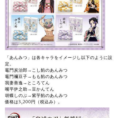
「あんみつ」は各キャラをイメージし以下のように設
定。
竈門炭治郎→こし餡のあんみつ
竈門禰豆子→もも餡のあんみつ
我妻善逸→ところてん
嘴平伊之助→豆かんてん
胡蝶しのぶ→紫芋餡のあんみつ
価格は3,200円（税込み）。