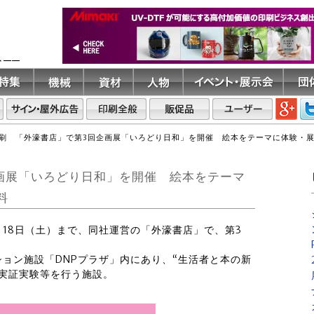
ト――
刷 「外濠書店」で第3回企画展「いろどり日和」を開催 絵本をテーマに体験・展
画展「いろどり日和」を開催 絵本をテーマ
料
6月18日（土）まで、同社運営の「外濠書店」で、第3
ョン施設「DNPプラザ」内にあり、“生活者と本の新
実証実験等を行う施設。