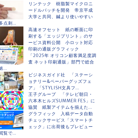
リンテック 樹脂製マイクロニ
ードルパッチを開発 帝京平成
大学と共同、鍼より使いやすい
多点刺...
高速オフセット 紙の断面に印
刷する「エッジプリント」のサ
ービス資料公開 小ロット対応
印刷の通販グラフィック
「2025年 オリコン顧客満足度調
査 ネット印刷通販」部門で総合
第...
ビジネスガイド社 「ステーシ
ョナリー&ペーパーグッズフェ
ア」「STYLISH文具フ...
王子グループ 「テレビ朝日・
六本木ヒルズSUMMER FES」に
協賛 紙製アイテムを揃えた...
グラフィック 入稿データ自動
チェックサービス「スマートチ
ェック」に出荷後もプレビュー
閲覧で...