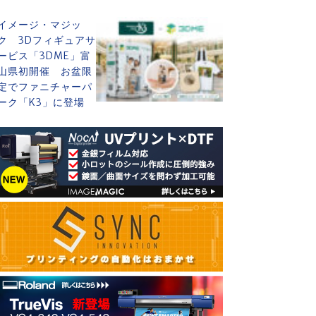
イメージ・マジッ
ク 3Dフィギュアサ
ービス「3DME」富
山県初開催 お盆限
定でファニチャーパ
ーク「K3」に登場