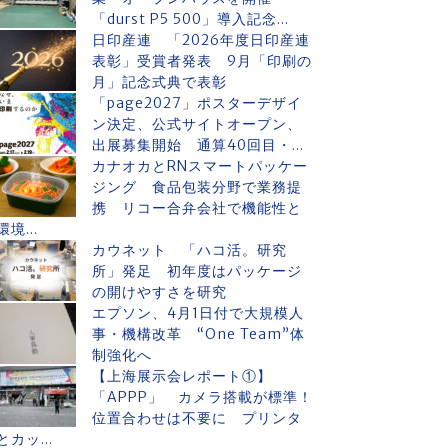
「durst P5 500」導入記念...
日印産連 「2026年度日印産連
表彰」受賞者発表 9月「印刷の
月」記念式典で表彰
「page2027」ポスターデザイ
ン決定、公式サイトオープン、
出展募集開始 通算40回目・...
カナオカとRNスマートパッケー
ジング 食品包装分野で業務提
携 リコー合弁会社で機能性と
環境...
カウネット 「ハコ活。研究
所」発足 初年度はパッケージ
の開けやすさを研究
エプソン、4月1日付で大規模人
事・機構改革 “One Team”体
制強化へ
【上海展示会レポート①】
「APPP」 カメラ搭載が標準！
位置合わせは不要に プリンタ
とカッ...