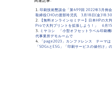
関連記事:
印刷技術懇談会「第499回 2022年3
取締役CHOの渡部玲児氏 3月18日(金)18:
【無料オンラインセミナー】日本HPの大判プ
Proで大判プリントを拡張しよう！」 6月15
ミヤコシ 「小型オフセットラベル印刷機ML
代事業所デモルームで
「page2023」カンファレンス テー
「SDGsとESG」「印刷サービスの値付け」