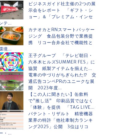
ビジネスガイド社主催の2つの展
示会をレポート 「ギフト・シ
ョー」＆「プレミアム・インセ
ンテ...
カナオカとRNスマートパッケー
ジング 食品包装分野で業務提
携 リコー合弁会社で機能性と
環境...
王子グループ 「テレビ朝日・
六本木ヒルズSUMMER FES」に
協賛 紙製アイテムを揃えた...
電車の中づりがちぎられた⁉ 交
通広告コンペPRのユニークな展
開 2023年度...
【この人に聞きたい】缶飲料
で”推し活” 印刷品質ではなく
「体験」を提供 「TAG LIVE...
パテント・リザルト 精密機器
業界の特許「他社牽制力ランキ
ング2025」公開 3位はリコ
ー・...