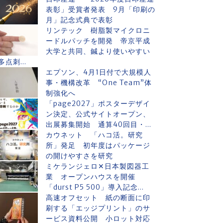
表彰」受賞者発表 9月「印刷の
月」記念式典で表彰
リンテック 樹脂製マイクロニ
ードルパッチを開発 帝京平成
大学と共同、鍼より使いやすい
多点刺...
エプソン、4月1日付で大規模人
事・機構改革 “One Team”体
制強化へ
「page2027」ポスターデザイ
ン決定、公式サイトオープン、
出展募集開始 通算40回目・...
カウネット 「ハコ活。研究
所」発足 初年度はパッケージ
の開けやすさを研究
ミケランジェロ✕日本製図器工
業 オープンハウスを開催
「durst P5 500」導入記念...
高速オフセット 紙の断面に印
刷する「エッジプリント」のサ
ービス資料公開 小ロット対応