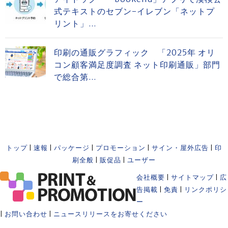
式テキストのセブン-イレブン「ネットプ
リント」...
印刷の通販グラフィック 「2025年 オリ
コン顧客満足度調査 ネット印刷通販」部門
で総合第...
トップ
|
速報
|
パッケージ
|
プロモーション
|
サイン・屋外広告
|
印
刷全般
|
販促品
|
ユーザー
会社概要
|
サイトマップ
|
広
告掲載
|
免責
|
リンクポリシ
ー
|
お問い合わせ
|
ニュースリリースをお寄せください