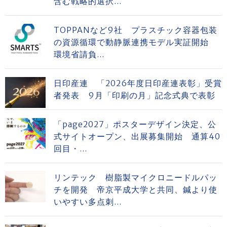
含む戦略的選択...
TOPPANなど9社 プラスチック容器包装
の資源循環で動静脈連携モデル実証開始
環境省請負...
日印産連 「2026年度日印産連表彰」受賞
者発表 9月「印刷の月」記念式典で表彰
「page2027」ポスターデザイン決定、公
式サイトオープン、出展募集開始 通算40
回目・...
リンテック 樹脂製マイクロニードルパッ
チを開発 帝京平成大学と共同、鍼より使
いやすい多点刺...