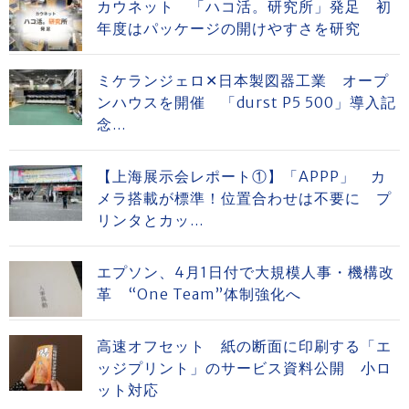
カウネット 「ハコ活。研究所」発足 初
年度はパッケージの開けやすさを研究
ミケランジェロ✕日本製図器工業 オープ
ンハウスを開催 「durst P5 500」導入記
念...
【上海展示会レポート①】「APPP」 カ
メラ搭載が標準！位置合わせは不要に プ
リンタとカッ...
エプソン、4月1日付で大規模人事・機構改
革 “One Team”体制強化へ
高速オフセット 紙の断面に印刷する「エ
ッジプリント」のサービス資料公開 小ロ
ット対応