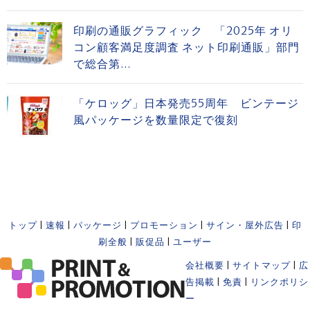
印刷の通販グラフィック 「2025年 オリ
コン顧客満足度調査 ネット印刷通販」部門
で総合第...
「ケロッグ」日本発売55周年 ビンテージ
風パッケージを数量限定で復刻
トップ
|
速報
|
パッケージ
|
プロモーション
|
サイン・屋外広告
|
印
刷全般
|
販促品
|
ユーザー
会社概要
|
サイトマップ
|
広
告掲載
|
免責
|
リンクポリシ
ー