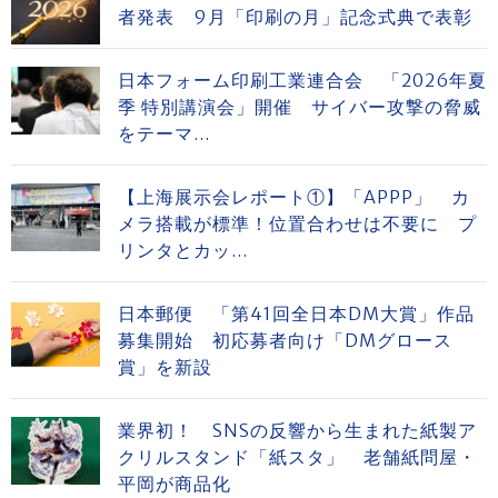
者発表 9月「印刷の月」記念式典で表彰
日本フォーム印刷工業連合会 「2026年夏
季 特別講演会」開催 サイバー攻撃の脅威
をテーマ...
【上海展示会レポート①】「APPP」 カ
メラ搭載が標準！位置合わせは不要に プ
リンタとカッ...
日本郵便 「第41回全日本DM大賞」作品
募集開始 初応募者向け「DMグロース
賞」を新設
業界初！ SNSの反響から生まれた紙製ア
クリルスタンド「紙スタ」 老舗紙問屋・
平岡が商品化