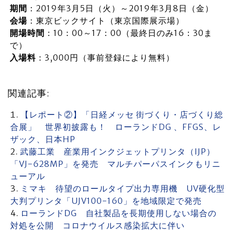
期間
：2019年3月5日（火）～2019年3月8日（金）
会場
：東京ビックサイト（東京国際展示場）
開場時間
：10：00～17：00（最終日のみ16：30ま
で）
入場料
：3,000円（事前登録により無料）
関連記事:
【レポート②】「日経メッセ 街づくり・店づくり総
合展」 世界初披露も！ ローランドDG 、FFGS、レ
ザック、日本HP
武藤工業 産業用インクジェットプリンタ（IJP）
「VJ-628MP」を発売 マルチパーパスインクもリニ
ューアル
ミマキ 待望のロールタイプ出力専用機 UV硬化型
大判プリンタ「UJV100-160」を地域限定で発売
ローランドDG 自社製品を長期使用しない場合の
対処を公開 コロナウイルス感染拡大に伴い