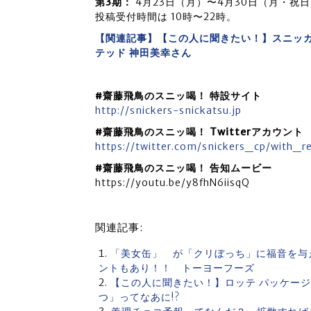
第3期：
4月23日（月）〜4月30日（月・祝
投稿受付時間は 10時〜22時。
【関連記事】【この人に聞きたい！】スニッカ
テッド 神田美幸さん
#齋藤飛鳥のスニッ喝！ 特設サイト
http://snickers-snickatsu.jp
#齋藤飛鳥のスニッ喝！ Twitterアカウント
https://twitter.com/snickers_cp/with_re
#齋藤飛鳥のスニッ喝！ 告知ムービー
https://youtu.be/y8fhN6iisqQ
関連記事:
「美女缶」 が「クリぼっち」に福音を与
ントもあり！！ トーヨーフーズ
【この人に聞きたい！】ロッテ パッケー
つ」ってなあに!?