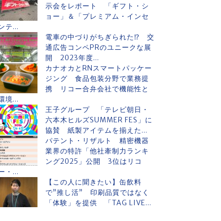
示会をレポート 「ギフト・シ
ョー」＆「プレミアム・インセ
ンテ...
電車の中づりがちぎられた⁉ 交
通広告コンペPRのユニークな展
開 2023年度...
カナオカとRNスマートパッケー
ジング 食品包装分野で業務提
携 リコー合弁会社で機能性と
環境...
王子グループ 「テレビ朝日・
六本木ヒルズSUMMER FES」に
協賛 紙製アイテムを揃えた...
パテント・リザルト 精密機器
業界の特許「他社牽制力ランキ
ング2025」公開 3位はリコ
ー・...
【この人に聞きたい】缶飲料
で”推し活” 印刷品質ではなく
「体験」を提供 「TAG LIVE...