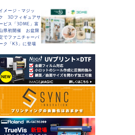
イメージ・マジッ
ク 3Dフィギュアサ
ービス「3DME」富
山県初開催 お盆限
定でファニチャーパ
ーク「K3」に登場