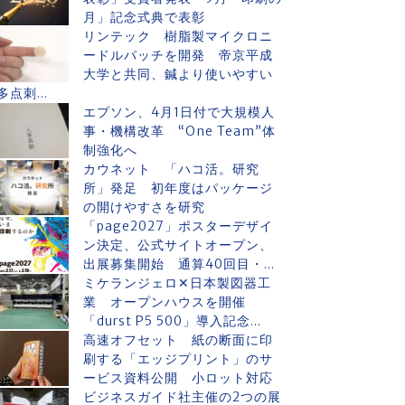
月」記念式典で表彰
リンテック 樹脂製マイクロニ
ードルパッチを開発 帝京平成
大学と共同、鍼より使いやすい
多点刺...
エプソン、4月1日付で大規模人
事・機構改革 “One Team”体
制強化へ
カウネット 「ハコ活。研究
所」発足 初年度はパッケージ
の開けやすさを研究
「page2027」ポスターデザイ
ン決定、公式サイトオープン、
出展募集開始 通算40回目・...
ミケランジェロ✕日本製図器工
業 オープンハウスを開催
「durst P5 500」導入記念...
高速オフセット 紙の断面に印
刷する「エッジプリント」のサ
ービス資料公開 小ロット対応
ビジネスガイド社主催の2つの展