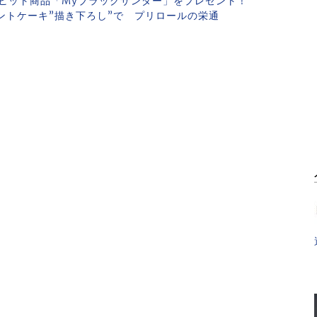
ヒット商品「Myブラックサンダー」をプレゼント！
ントケーキ”描き下ろし”で プリロールの栄通