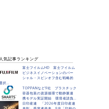
人気記事ランキング
富士フイルムHD 富士フイルム
ビジネスイノベーションのパー
シャル・スピンオフ含む戦略的
選択...
TOPPANなど9社 プラスチック
容器包装の資源循環で動静脈連
携モデル実証開始 環境省請負...
日印産連 「2026年度日印産連
表彰」受賞者発表 9月「印刷の