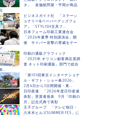
タ」 老舗紙問屋・平岡が商品
化
ビジネスガイド社 「ステーシ
ョナリー&ペーパーグッズフェ
ア」「STYLISH文具フ...
日本フォーム印刷工業連合会
「2026年夏季 特別講演会」開
催 サイバー攻撃の脅威をテー
マ...
印刷の通販グラフィック
「2025年 オリコン顧客満足度調
査 ネット印刷通販」部門で総合
第...
「第101回東京インターナショナ
ル・ギフト・ショー春2026」
2月4日から3日間開催・東...
日印産連 「2026年度日印産連
表彰」受賞者発表 9月「印刷の
月」記念式典で表彰
王子グループ 「テレビ朝日・
六本木ヒルズSUMMER FES」に