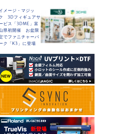
イメージ・マジッ
ク 3Dフィギュアサ
ービス「3DME」富
山県初開催 お盆限
定でファニチャーパ
ーク「K3」に登場