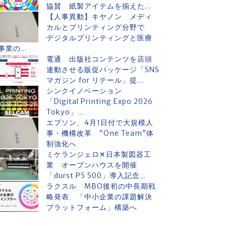
協賛 紙製アイテムを揃えた...
【人事異動】キヤノン メディ
カルとプリンティング分野で
デジタルプリンティングと医療
事業の...
電通 出版社コンテンツを店頭
連動させる販促パッケージ「SNS
マガジン for リテール」提...
シンクイノベーション
「Digital Printing Expo 2026
Tokyo」...
エプソン、4月1日付で大規模人
事・機構改革 “One Team”体
制強化へ
ミケランジェロ✕日本製図器工
業 オープンハウスを開催
「durst P5 500」導入記念...
ラクスル MBO後初の中長期戦
略発表 「中小企業の課題解決
プラットフォーム」構築へ